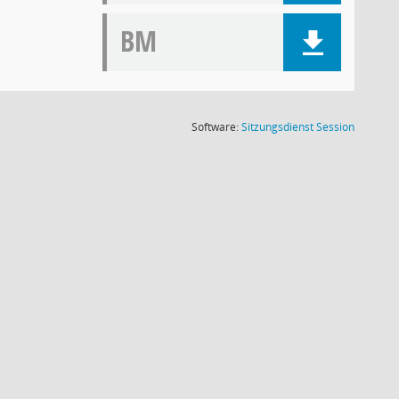
BM
(Wird in
Software:
Sitzungsdienst
Session