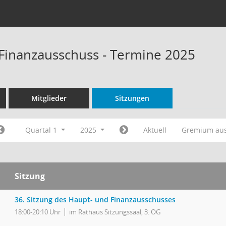
Finanzausschuss - Termine 2025
Mitglieder
Sitzungen
Quartal 1
2025
Aktuell
Gremium au
Sitzung
36. Sitzung des Haupt- und Finanzausschusses
18:00-20:10 Uhr
im Rathaus Sitzungssaal, 3. OG