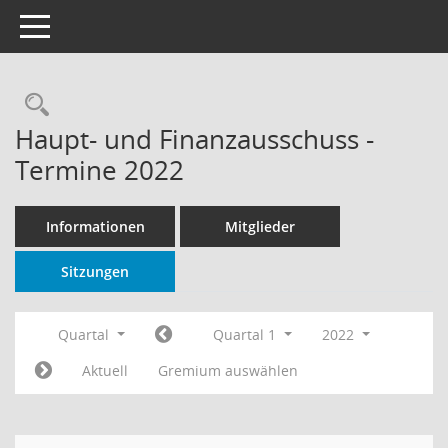
Toggle navigation
Rechercheauswahl
Haupt- und Finanzausschuss -
Termine 2022
Informationen
Mitglieder
Sitzungen
Quartal
Quartal 1
2022
Aktuell
Gremium auswählen