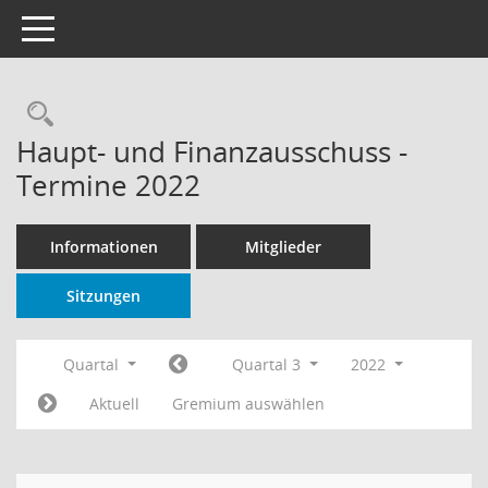
Toggle navigation
Rechercheauswahl
Haupt- und Finanzausschuss -
Termine 2022
Informationen
Mitglieder
Sitzungen
Quartal
Quartal 3
2022
Aktuell
Gremium auswählen