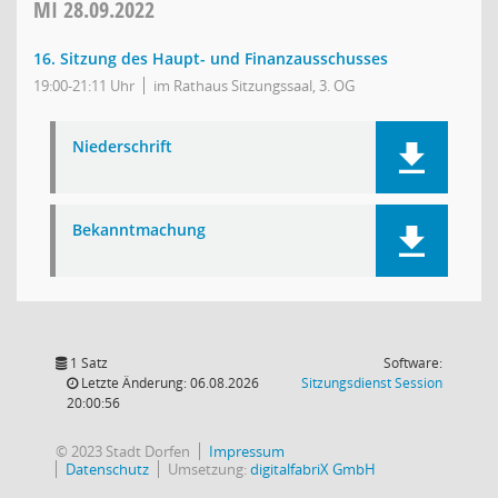
MI
28.09.2022
16. Sitzung des Haupt- und Finanzausschusses
19:00-21:11 Uhr
im Rathaus Sitzungssaal, 3. OG
Niederschrift
Bekanntmachung
1 Satz
Software:
(Wird in
Letzte Änderung: 06.08.2026
Sitzungsdienst
Session
20:00:56
© 2023 Stadt Dorfen
Impressum
Datenschutz
Umsetzung:
digitalfabriX GmbH