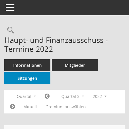
Toggle navigation
Rechercheauswahl
Haupt- und Finanzausschuss -
Termine 2022
Informationen
Mitglieder
Sitzungen
Quartal
Quartal 3
2022
Aktuell
Gremium auswählen