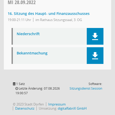
MI
28.09.2022
16. Sitzung des Haupt- und Finanzausschusses
19:00-21:11 Uhr
im Rathaus Sitzungssaal, 3. OG
Niederschrift
Bekanntmachung
1 Satz
Software:
(Wird in
Letzte Änderung: 07.08.2026
Sitzungsdienst
Session
19:00:57
© 2023 Stadt Dorfen
Impressum
Datenschutz
Umsetzung:
digitalfabriX GmbH