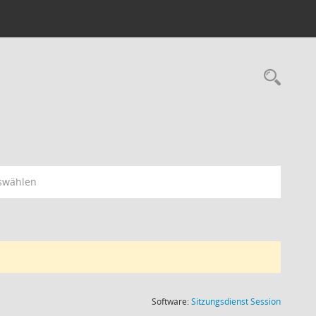
Rec
swählen
(Wird in
Software:
Sitzungsdienst
Session