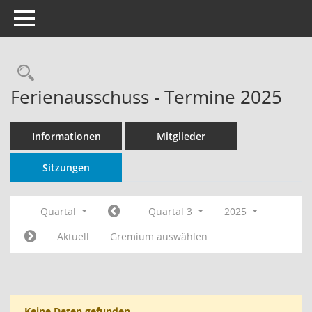
Toggle navigation
Rechercheauswahl
Ferienausschuss - Termine 2025
Informationen
Mitglieder
Sitzungen
Quartal
Quartal 3
2025
Aktuell
Gremium auswählen
Keine Daten gefunden.