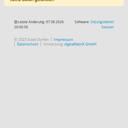
Letzte Änderung: 07.08.2026
Software:
Sitzungsdienst
(Wird in
20:00:56
Session
© 2023 Stadt Dorfen
Impressum
Datenschutz
Umsetzung:
digitalfabriX GmbH