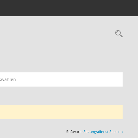
Rec
swählen
(Wird in
Software:
Sitzungsdienst
Session