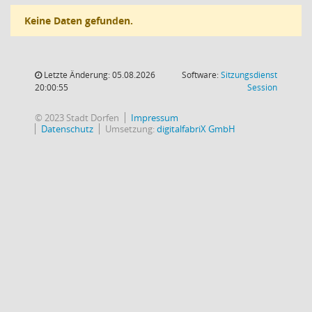
Keine Daten gefunden.
Letzte Änderung: 05.08.2026
Software:
Sitzungsdienst
(Wird in
20:00:55
Session
© 2023 Stadt Dorfen
Impressum
Datenschutz
Umsetzung:
digitalfabriX GmbH