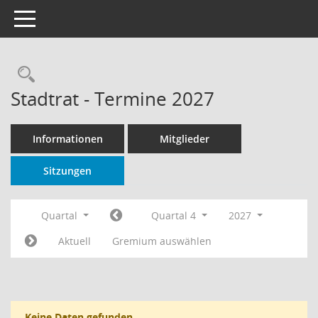
Toggle navigation
Rechercheauswahl
Stadtrat - Termine 2027
Informationen
Mitglieder
Sitzungen
Quartal
Quartal 4
2027
Aktuell
Gremium auswählen
Keine Daten gefunden.