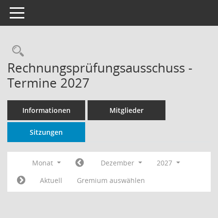
Toggle navigation
Rechercheauswahl
Rechnungsprüfungsausschuss -
Termine 2027
Informationen
Mitglieder
Sitzungen
Monat
Dezember
2027
Aktuell
Gremium auswählen