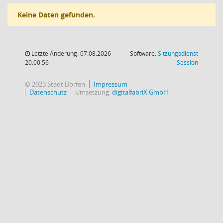
Keine Daten gefunden.
Letzte Änderung: 07.08.2026
Software:
Sitzungsdienst
(Wird in
20:00:56
Session
© 2023 Stadt Dorfen
Impressum
Datenschutz
Umsetzung:
digitalfabriX GmbH