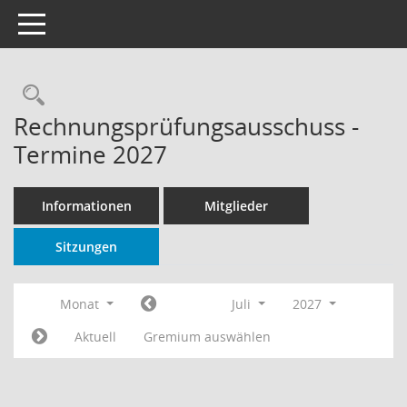
Toggle navigation
Rechercheauswahl
Rechnungsprüfungsausschuss -
Termine 2027
Informationen
Mitglieder
Sitzungen
Monat
Juli
2027
Aktuell
Gremium auswählen