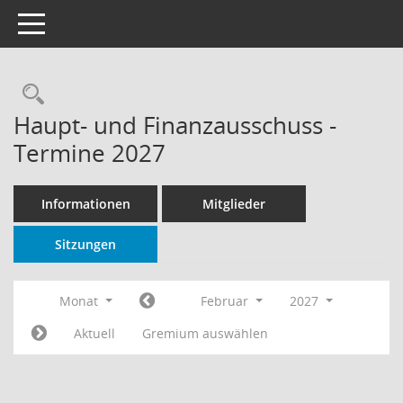
Toggle navigation
Rechercheauswahl
Haupt- und Finanzausschuss -
Termine 2027
Informationen
Mitglieder
Sitzungen
Monat
Februar
2027
Aktuell
Gremium auswählen