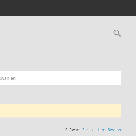
Rec
swählen
(Wird in
Software:
Sitzungsdienst
Session