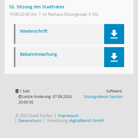
52. Sitzung des Stadtrates
19:00-22:00 Uhr
im Rathaus Sitzungssaal, 3. OG
Niederschrift
Bekanntmachung
1 Satz
Software:
(Wird in
Letzte Änderung: 07.08.2026
Sitzungsdienst
Session
20:00:56
© 2023 Stadt Dorfen
Impressum
Datenschutz
Umsetzung:
digitalfabriX GmbH