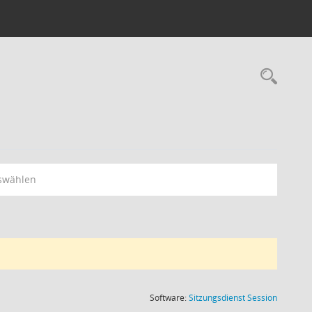
Rec
swählen
(Wird in
Software:
Sitzungsdienst
Session