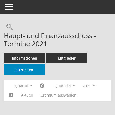
Toggle navigation
Rechercheauswahl
Haupt- und Finanzausschuss -
Termine 2021
Informationen
Mitglieder
Sitzungen
Quartal
Quartal 4
2021
Aktuell
Gremium auswählen