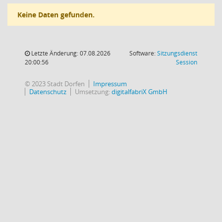
Keine Daten gefunden.
Letzte Änderung: 07.08.2026
Software:
Sitzungsdienst
(Wird in
20:00:56
Session
© 2023 Stadt Dorfen
Impressum
Datenschutz
Umsetzung:
digitalfabriX GmbH