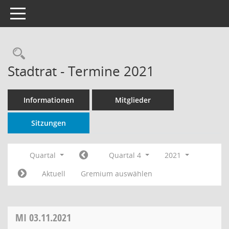
Toggle navigation
Rechercheauswahl
Stadtrat - Termine 2021
Informationen
Mitglieder
Sitzungen
Quartal
Quartal 4
2021
Aktuell
Gremium auswählen
MI
03.11.2021