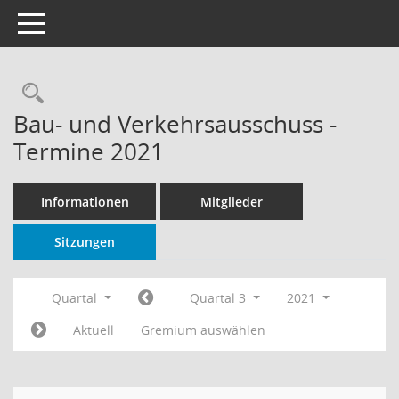
Toggle navigation
Rechercheauswahl
Bau- und Verkehrsausschuss -
Termine 2021
Informationen
Mitglieder
Sitzungen
Quartal
Quartal 3
2021
Aktuell
Gremium auswählen