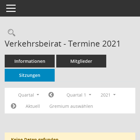
Toggle navigation
Rechercheauswahl
Verkehrsbeirat - Termine 2021
Informationen
Mitglieder
Sitzungen
Quartal
Quartal 1
2021
Aktuell
Gremium auswählen
Keine Daten gefunden.