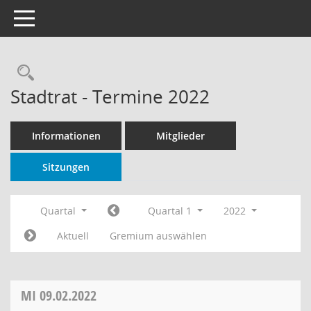
Toggle navigation
Rechercheauswahl
Stadtrat - Termine 2022
Informationen
Mitglieder
Sitzungen
Quartal
Quartal 1
2022
Aktuell
Gremium auswählen
MI
09.02.2022