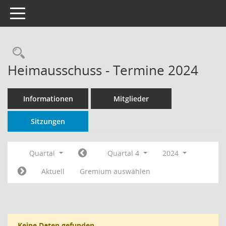
Toggle navigation
Rechercheauswahl
Heimausschuss - Termine 2024
Informationen
Mitglieder
Sitzungen
Quartal
Quartal 4
2024
Aktuell
Gremium auswählen
Keine Daten gefunden.