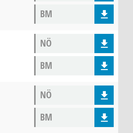
BM
NÖ
BM
NÖ
BM