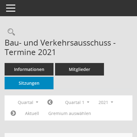
Toggle navigation
Rechercheauswahl
Bau- und Verkehrsausschuss -
Termine 2021
Informationen
Mitglieder
Sitzungen
Quartal
Quartal 1
2021
Aktuell
Gremium auswählen