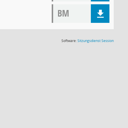
BM
(Wird in
Software:
Sitzungsdienst
Session