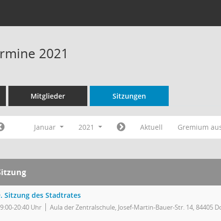
Termine 2021
Mitglieder
Sitzungen
Januar
2021
Aktuell
Gremium au
Sitzung
. Sitzung des Stadtrates
9:00-20:40 Uhr
Aula der Zentralschule, Josef-Martin-Bauer-Str. 14, 84405 D