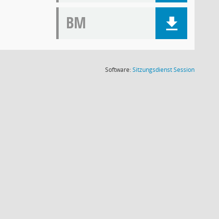
BM
(Wird in
Software:
Sitzungsdienst
Session