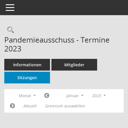
Toggle navigation
Rechercheauswahl
Pandemieausschuss - Termine
2023
Informationen
Mitglieder
Sitzungen
Monat
Januar
2023
Aktuell
Gremium auswählen