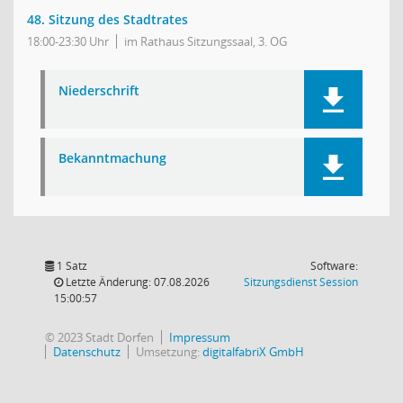
48. Sitzung des Stadtrates
18:00-23:30 Uhr
im Rathaus Sitzungssaal, 3. OG
Niederschrift
Bekanntmachung
1 Satz
Software:
(Wird in
Letzte Änderung: 07.08.2026
Sitzungsdienst
Session
15:00:57
© 2023 Stadt Dorfen
Impressum
Datenschutz
Umsetzung:
digitalfabriX GmbH