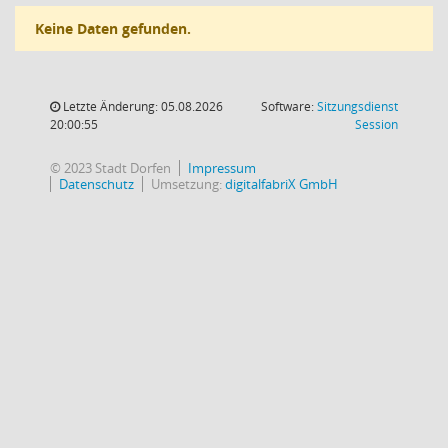
Keine Daten gefunden.
Letzte Änderung: 05.08.2026
Software:
Sitzungsdienst
(Wird in
20:00:55
Session
© 2023 Stadt Dorfen
Impressum
Datenschutz
Umsetzung:
digitalfabriX GmbH