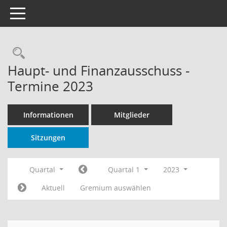
Toggle navigation
Rechercheauswahl
Haupt- und Finanzausschuss -
Termine 2023
Informationen
Mitglieder
Sitzungen
Quartal
Quartal 1
2023
Aktuell
Gremium auswählen