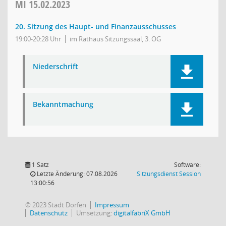
MI
15.02.2023
20. Sitzung des Haupt- und Finanzausschusses
19:00-20:28 Uhr
im Rathaus Sitzungssaal, 3. OG
Niederschrift
Bekanntmachung
1 Satz
Software:
(Wird in
Letzte Änderung: 07.08.2026
Sitzungsdienst
Session
13:00:56
© 2023 Stadt Dorfen
Impressum
Datenschutz
Umsetzung:
digitalfabriX GmbH