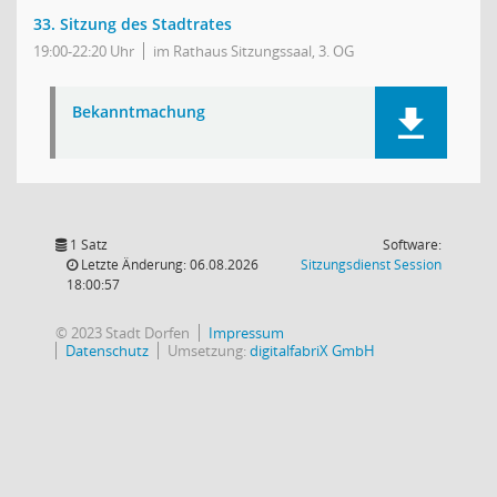
33. Sitzung des Stadtrates
19:00-22:20 Uhr
im Rathaus Sitzungssaal, 3. OG
Bekanntmachung
1 Satz
Software:
(Wird in
Letzte Änderung: 06.08.2026
Sitzungsdienst
Session
18:00:57
© 2023 Stadt Dorfen
Impressum
Datenschutz
Umsetzung:
digitalfabriX GmbH