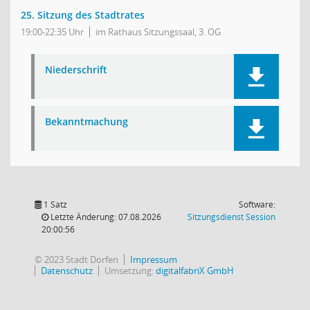
25. Sitzung des Stadtrates
19:00-22:35 Uhr
im Rathaus Sitzungssaal, 3. OG
Niederschrift
Bekanntmachung
1 Satz
Software:
(Wird in
Letzte Änderung: 07.08.2026
Sitzungsdienst
Session
20:00:56
© 2023 Stadt Dorfen
Impressum
Datenschutz
Umsetzung:
digitalfabriX GmbH