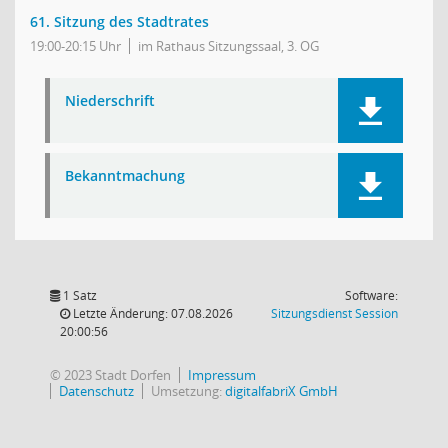
61. Sitzung des Stadtrates
19:00-20:15 Uhr
im Rathaus Sitzungssaal, 3. OG
Niederschrift
Bekanntmachung
1 Satz
Software:
(Wird in
Letzte Änderung: 07.08.2026
Sitzungsdienst
Session
20:00:56
© 2023 Stadt Dorfen
Impressum
Datenschutz
Umsetzung:
digitalfabriX GmbH