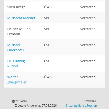
Sven Krage
ÜWG
Vertreter
Michaela Meister
SPD
Vertreter
Heiner Müller-
SPD
Vertreter
Ermann
Michael
CSU
Vertreter
Oberhofer
Dr. Ludwig
CSU
Vertreter
Rudolf
Walter
ÜWG
Vertreter
Zwirglmaier
21 Sätze
Software:
(Wird in
Letzte Änderung: 07.08.2026
Sitzungsdienst
Session