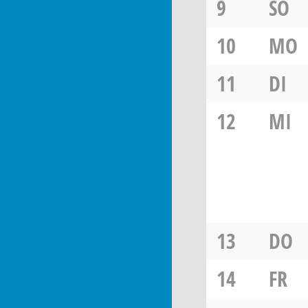
9
SO
10
MO
11
DI
12
MI
13
DO
14
FR