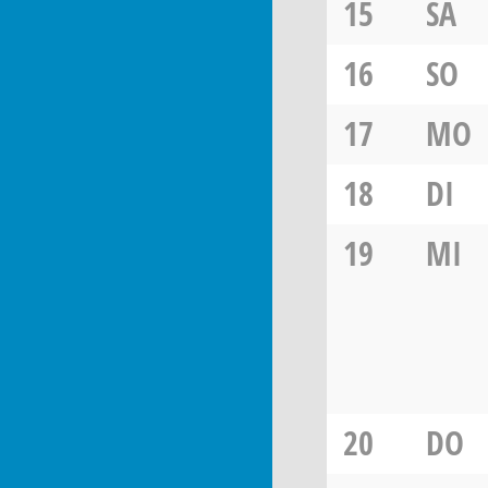
15
SA
16
SO
17
MO
18
DI
19
MI
20
DO