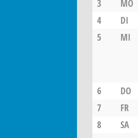
3
MO
4
DI
5
MI
6
DO
7
FR
8
SA