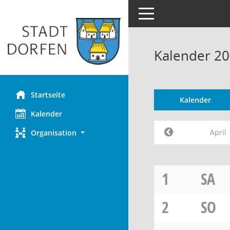
Toggle navigation
Kalender 20
Startseite
Kalender
Kalender
April
Organisation
1
SA
2
SO