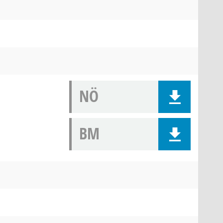
NÖ
BM