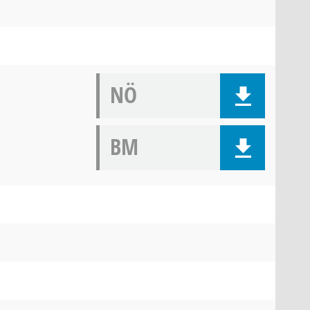
NÖ
BM