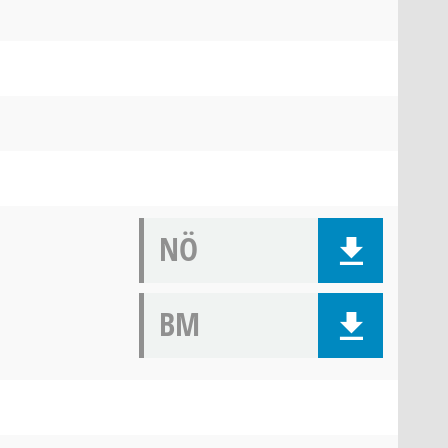
NÖ
BM