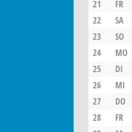
21
FR
22
SA
23
SO
24
MO
25
DI
26
MI
27
DO
28
FR