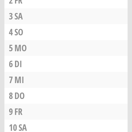
2
FR
3
SA
4
SO
5
MO
6
DI
7
MI
8
DO
9
FR
10
SA