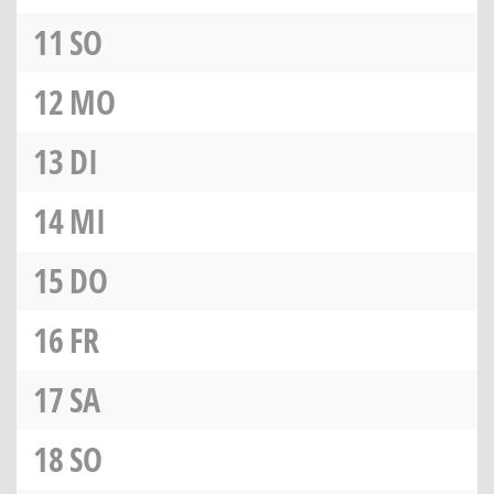
11
SO
12
MO
13
DI
14
MI
15
DO
16
FR
17
SA
18
SO