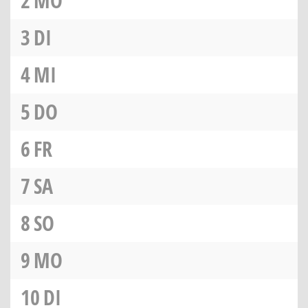
2
MO
3
DI
4
MI
5
DO
6
FR
7
SA
8
SO
9
MO
10
DI