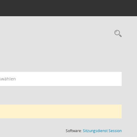
Rec
swählen
(Wird in
Software:
Sitzungsdienst
Session