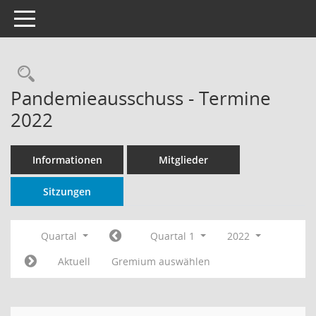
Toggle navigation
Rechercheauswahl
Pandemieausschuss - Termine
2022
Informationen
Mitglieder
Sitzungen
Quartal
Quartal 1
2022
Aktuell
Gremium auswählen