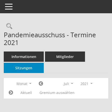
Toggle navigation
Rechercheauswahl
Pandemieausschuss - Termine
2021
Informationen
Mitglieder
Sitzungen
Monat
Juli
2021
Aktuell
Gremium auswählen