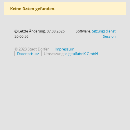
Keine Daten gefunden.
Letzte Änderung: 07.08.2026
Software:
Sitzungsdienst
(Wird in
20:00:56
Session
© 2023 Stadt Dorfen
Impressum
Datenschutz
Umsetzung:
digitalfabriX GmbH