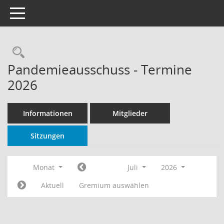
Toggle navigation
Rechercheauswahl
Pandemieausschuss - Termine
2026
Informationen
Mitglieder
Sitzungen
Monat
Juli
2026
Aktuell
Gremium auswählen