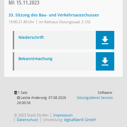
MI
15.11.2023
33. Sitzung des Bau- und Verkehrsausschusses
19:00-21:40 Uhr
im Rathaus Sitzungssaal, 3. OG
Niederschrift
Bekanntmachung
1 Satz
Software:
(Wird in
Letzte Änderung: 07.08.2026
Sitzungsdienst
Session
20:00:56
© 2023 Stadt Dorfen
Impressum
Datenschutz
Umsetzung:
digitalfabriX GmbH