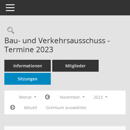
Toggle navigation
Rechercheauswahl
Bau- und Verkehrsausschuss -
Termine 2023
Informationen
Mitglieder
Sitzungen
Monat
November
2023
Aktuell
Gremium auswählen