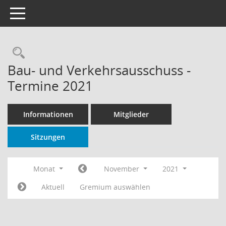
Toggle navigation
Rechercheauswahl
Bau- und Verkehrsausschuss -
Termine 2021
Informationen
Mitglieder
Sitzungen
Monat
November
2021
Aktuell
Gremium auswählen