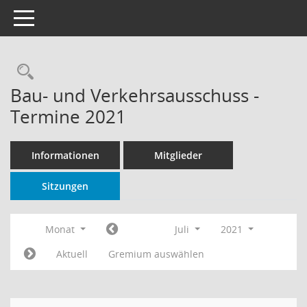
Toggle navigation
Rechercheauswahl
Bau- und Verkehrsausschuss -
Termine 2021
Informationen
Mitglieder
Sitzungen
Monat
Juli
2021
Aktuell
Gremium auswählen