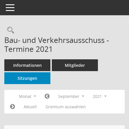
Toggle navigation
Rechercheauswahl
Bau- und Verkehrsausschuss -
Termine 2021
Informationen
Mitglieder
Sitzungen
Monat
September
2021
Aktuell
Gremium auswählen