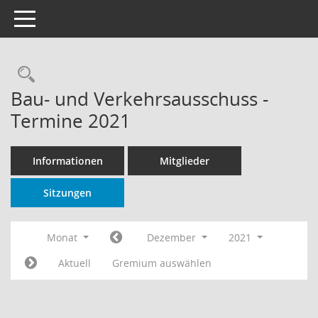
Toggle navigation
Rechercheauswahl
Bau- und Verkehrsausschuss -
Termine 2021
Informationen
Mitglieder
Sitzungen
Monat
Dezember
2021
Aktuell
Gremium auswählen