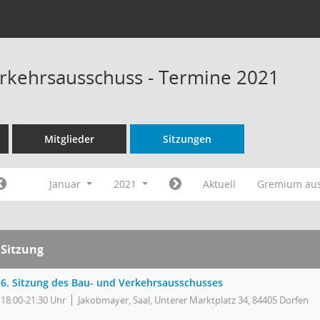
rkehrsausschuss - Termine 2021
Mitglieder
Sitzungen
Januar
2021
Aktuell
Gremium au
Sitzung
6. Sitzung des Bau- und Verkehrsausschusses
18:00-21:30 Uhr
Jakobmayer, Saal, Unterer Marktplatz 34, 84405 Dorfen