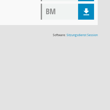
BM
(Wird in
Software:
Sitzungsdienst
Session