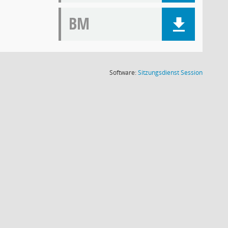
BM
(Wird in
Software:
Sitzungsdienst
Session