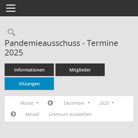
Toggle navigation
Rechercheauswahl
Pandemieausschuss - Termine
2025
Informationen
Mitglieder
Sitzungen
Monat
Dezember
2025
Aktuell
Gremium auswählen