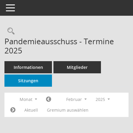
Toggle navigation
Rechercheauswahl
Pandemieausschuss - Termine
2025
Informationen
Mitglieder
Sitzungen
Monat
Februar
2025
Aktuell
Gremium auswählen