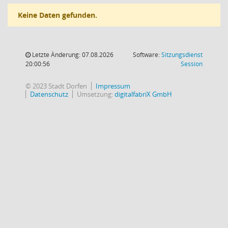
Keine Daten gefunden.
Letzte Änderung: 07.08.2026
Software:
Sitzungsdienst
(Wird in
20:00:56
Session
© 2023 Stadt Dorfen
Impressum
Datenschutz
Umsetzung:
digitalfabriX GmbH