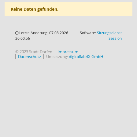
Keine Daten gefunden.
Letzte Änderung: 07.08.2026
Software:
Sitzungsdienst
(Wird in
20:00:56
Session
© 2023 Stadt Dorfen
Impressum
Datenschutz
Umsetzung:
digitalfabriX GmbH