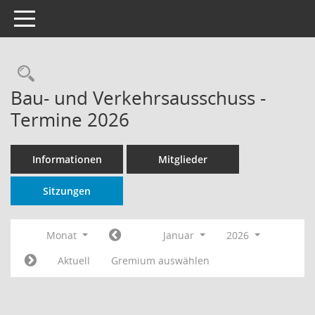
Toggle navigation
Rechercheauswahl
Bau- und Verkehrsausschuss -
Termine 2026
Informationen
Mitglieder
Sitzungen
Monat
Januar
2026
Aktuell
Gremium auswählen